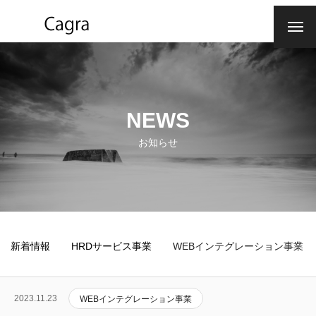
COMPANY
会社概要
SERVICE
事業内容
NEWS
VISION
企業理念
お知らせ
CLIENT
取引実績
CONTACT
お問合せ
COMPANY
SERVICE
VISION
CLIENT
CONTACT
新着情報
HRDサービス事業
WEBインテグレーション事業
2023.11.23
WEBインテグレーション事業